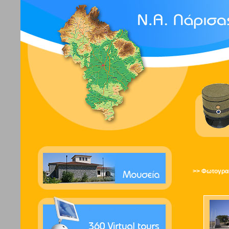
>> Φωτογρα