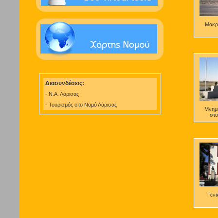
Μακρ
Διασυνδέσεις:
- Ν.Α. Λάρισας
- Τουρισμός στο Νομό Λάρισας
Μνημε
στο
Γενι